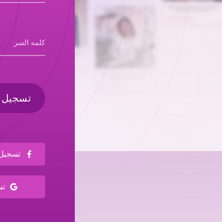
كلمه السر
تسجيل 
تسجيل ا
تسج