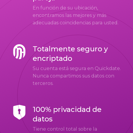
En función de su ubicación,
encontramos las mejores y más
adecuadas coincidencias para usted.
Totalmente seguro y
encriptado
Su cuenta está segura en Quickdate.
Nunca compartimos sus datos con
terceros.
100% privacidad de
datos
Tiene control total sobre la