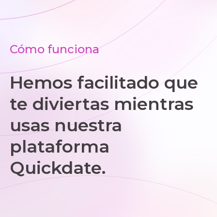
Cómo funciona
Hemos facilitado que
te diviertas mientras
usas nuestra
plataforma
Quickdate.