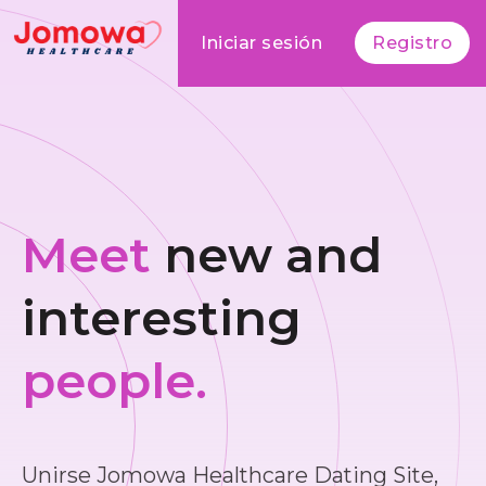
Iniciar sesión
Registro
Meet
new and
interesting
people.
Unirse Jomowa Healthcare Dating Site,