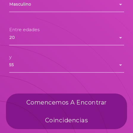
Entre edades
y
Comencemos A Encontrar
Coincidencias